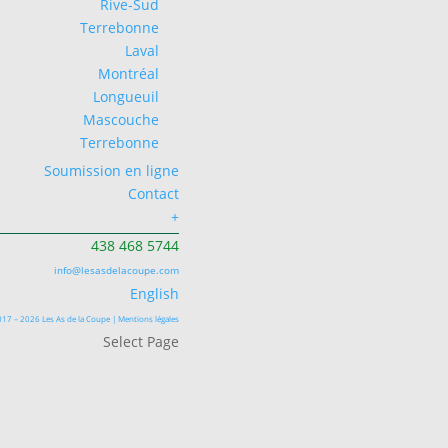
Rive-Sud
Terrebonne
Laval
Montréal
Longueuil
Mascouche
Terrebonne
Soumission en ligne
Contact
+
438 468 5744
info@lesasdelacoupe.com
English
17 – 2026 Les As de la Coupe |
Mentions légales
Select Page