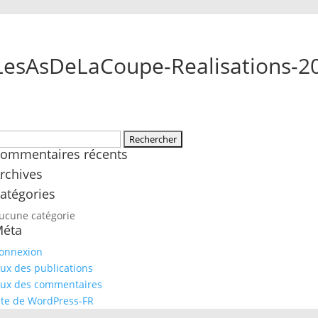
LesAsDeLaCoupe-Realisations-2
echercher :
ommentaires récents
rchives
atégories
ucune catégorie
éta
onnexion
lux des publications
lux des commentaires
ite de WordPress-FR